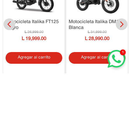
Motocicleta Italika FT125
Motocicleta Italika DM150
Negro
Blanca
26
,
999
.
00
34
,
999
.
00
19
,
999
.
00
28
,
990
.
00
1
Agregar al carrito
Agregar al carrito
Aprovecha las ofertas exclusivas en línea