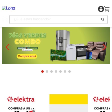
¿Qué estas buscando?
1
.
Motocicleta
2
.
Celulares
3
.
Refrigeradora
4
.
Televisor
5
.
Camas
6
.
Aire Acondicionado
7
.
Lavadora
8
.
Estufas
9
.
Iphone