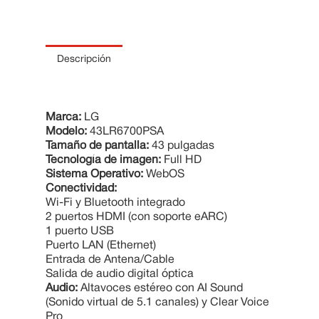
10
.
Cama
Descripción
Marca:
LG
Modelo:
43LR6700PSA
Tamaño de pantalla:
43 pulgadas
Tecnología de imagen:
Full HD
Sistema Operativo:
WebOS
Conectividad:
Wi-Fi y Bluetooth integrado
2 puertos HDMI (con soporte eARC)
1 puerto USB
Puerto LAN (Ethernet)
Entrada de Antena/Cable
Salida de audio digital óptica
Audio:
Altavoces estéreo con AI Sound
(Sonido virtual de 5.1 canales) y Clear Voice
Pro