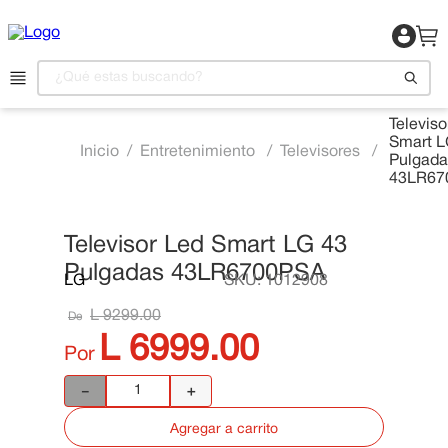
¿Qué estas buscando?
Televiso
Smart L
1
.
Motocicleta
Entretenimiento
Televisores
Pulgada
43LR67
2
.
Celulares
3
.
Refrigeradora
Televisor Led Smart LG 43
4
.
Camas
📍 Ver Existencias
Pulgadas 43LR6700PSA
LG
SKU
:
1012908
5
.
Televisor
L
9299
.
00
De
6
.
Aire Acondicionado
L
6999
.
00
Por
7
.
Lavadora
－
＋
8
.
Estufas
Agregar a carrito
9
.
Iphone