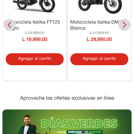
Motocicleta Italika FT125
Motocicleta Italika DM150
Negro
Blanca
26
,
999
.
00
34
,
999
.
00
19
,
999
.
00
28
,
990
.
00
Agregar al carrito
Agregar al carrito
Aprovecha las ofertas exclusivas en línea