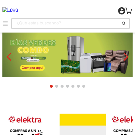
¿Qué estas buscando?
1
.
Motocicleta
2
.
Celulares
3
.
Refrigeradora
4
.
Televisor
5
.
Camas
6
.
Aire Acondicionado
7
.
Lavadora
8
.
Estufas
9
.
Iphone