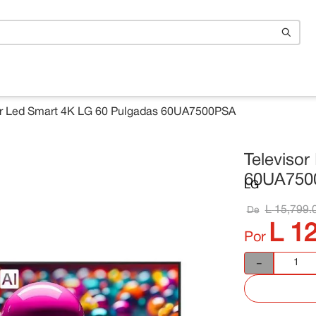
n
or Led Smart 4K LG 60 Pulgadas 60UA7500PSA
Televiso
60UA750
LG
L
15
,
799
.
De
L
1
Por
－