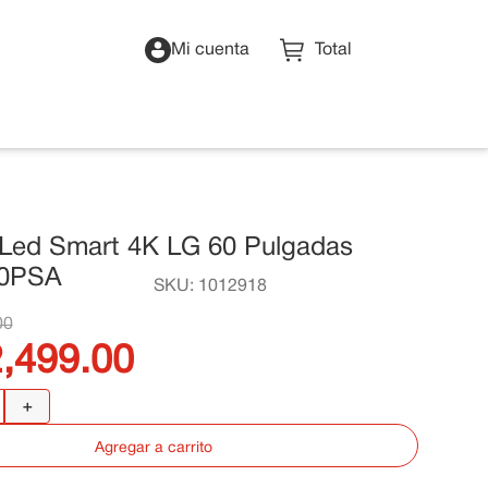
Mi cuenta
r Led Smart 4K LG 60 Pulgadas
0PSA
SKU
:
1012918
00
2
,
499
.
00
＋
Agregar a carrito