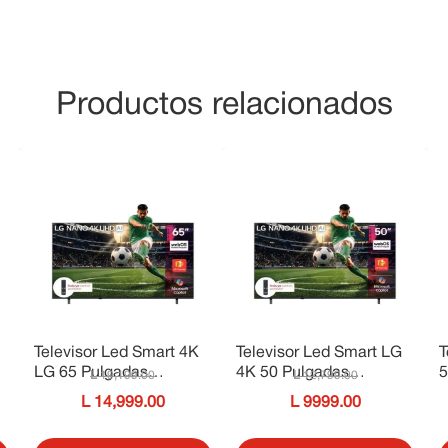
Productos relacionados
Televisor Led Smart 4K
Televisor Led Smart LG
T
LG 65 Pulgadas
4K 50 Pulgadas
5
19
,
199
.
00
12
,
799
.
00
65NU850BPSA
50NU850BPSA
I
14
,
999
.
00
9999
.
00