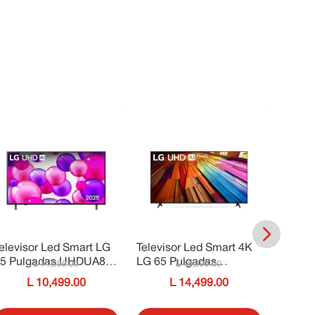
elevisor Led Smart LG
Televisor Led Smart 4K
Televi
5 Pulgadas UHDUA80
LG 65 Pulgadas
Samsun
14
,
999
.
00
18
,
599
.
00
A
65UA8000PSB
UN50U
10
,
499
.
00
14
,
499
.
00