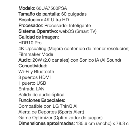
Modelo:
60UA7500PSA
Tamaño de pantalla:
60 pulgadas
Resolución:
4K Ultra HD
Procesador:
Procesador Inteligente
Sistema Operativo:
webOS (Smart TV)
Calidad de Imagen:
HDR10 Pro
4K Upscaling (Mejora contenido de menor resolución
Filmmaker Mode
Audio:
20W (2.0 canales) con Sonido IA (AI Sound)
Conectividad:
Wi-Fi y Bluetooth
3 puertos HDMI
1 puerto USB
Entrada LAN
Salida de audio óptica
Funciones Especiales:
Compatible con LG ThinQ AI
Alerta de Deportes (Sports Alert)
Game Optimizer (Optimizador de juegos)
Dimensiones aproximadas:
135.6 cm (ancho) x 78.3 cm