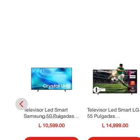
art 4K
Televisor Led Smart
Televisor Led Smart LG
Samsung 50 Pulgadas
55 Pulgadas
13
,
999
.
00
UN50U8000HPXPA
55NU850BPSA
0
10
,
599
.
00
14
,
999
.
00