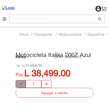
¿Qué estas buscando?
Transporte
Motocicletas
Deportiva
1
.
Motocicleta
2
.
Celulares
3
.
Refrigeradora
Motocicleta Italika 200Z Azul
Italika
SKU
:
34006517
📍 Ver Existencias
4
.
Televisor
L
47
,
999
.
00
De
5
.
Camas
L
38
,
499
.
00
Por
6
.
Aire Acondicionado
－
＋
7
.
Lavadora
Agregar a carrito
8
.
Estufas
9
.
Iphone