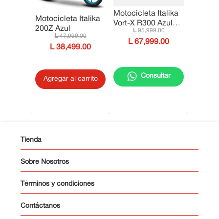
Motocicleta Italika
Motocicleta Italika
Vort-X R300 Azul
200Z Azul
95
,
999
.
00
con Gris
47
,
999
.
00
67
,
999
.
00
38
,
499
.
00
Consultar
Agregar al carrito
Tienda
Sobre Nosotros
Términos y condiciones
Contáctanos