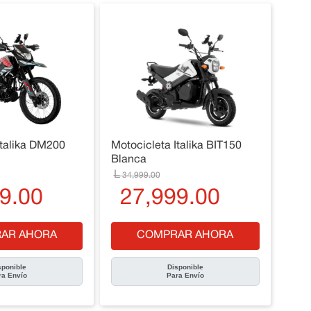
Italika DM200
Motocicleta Italika BIT150
Blanca
34
,
999
.
00
9
.
00
27
,
999
.
00
AR AHORA
COMPRAR AHORA
sponible
Disponible
ra Envío
Para Envío