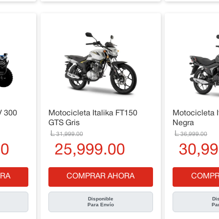
V 300
Motocicleta Italika FT150
Motocicleta I
GTS Gris
Negra
31
,
999
.
00
36
,
999
.
00
00
25
,
999
.
00
30
,
99
RA
COMPRAR AHORA
COMPR
Disponible
Di
Para Envío
Pa