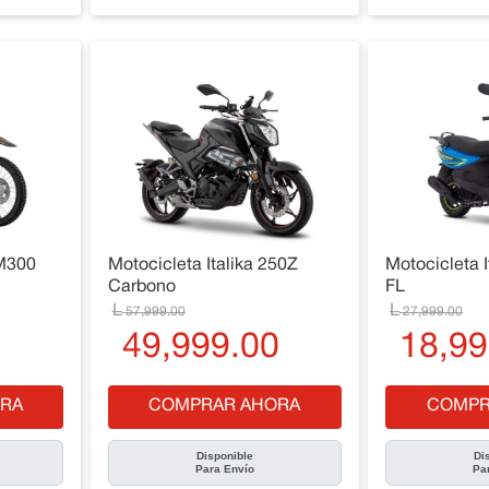
DM300
Motocicleta Italika 250Z
Motocicleta I
Carbono
FL
57
,
999
.
00
27
,
999
.
00
0
49
,
999
.
00
18
,
99
RA
COMPRAR AHORA
COMPR
Disponible
Di
Para Envío
Pa