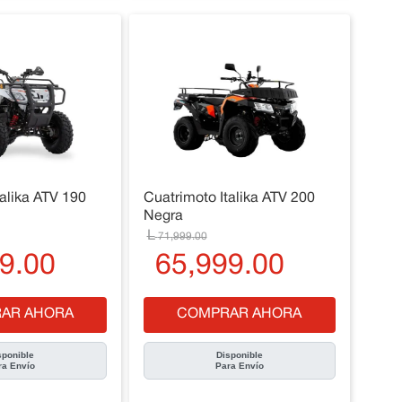
talika ATV 190
Cuatrimoto Italika ATV 200
Negra
71
,
999
.
00
9
.
00
65
,
999
.
00
AR AHORA
COMPRAR AHORA
sponible
Disponible
ra Envío
Para Envío