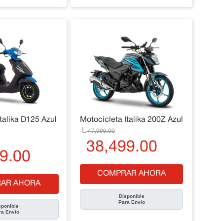
talika D125 Azul
Motocicleta Italika 200Z Azul
47
,
999
.
00
38
,
499
.
00
9
.
00
COMPRAR AHORA
AR AHORA
Disponible
Para Envío
sponible
ra Envío