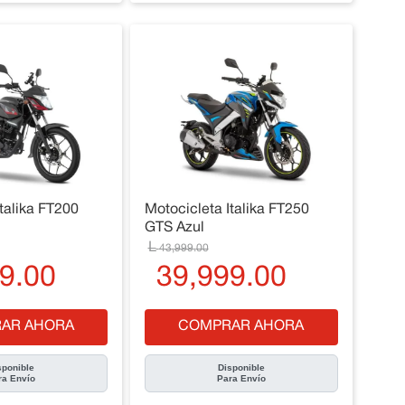
talika FT200
Motocicleta Italika FT250
GTS Azul
43
,
999
.
00
9
.
00
39
,
999
.
00
AR AHORA
COMPRAR AHORA
sponible
Disponible
ra Envío
Para Envío