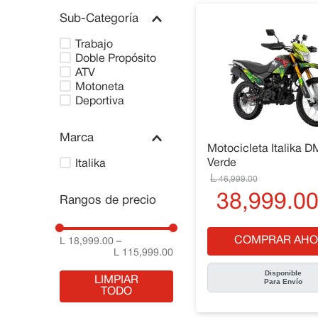
Sub-Categoría
Trabajo
Doble Propósito
ATV
Motoneta
Deportiva
Marca
Motocicleta Italika 
Verde
Italika
46
,
999
.
00
38
,
999
.
0
Rangos de precio
COMPRAR AHO
L 18,999.00
–
L 115,999.00
Disponible
LIMPIAR
Para Envío
TODO