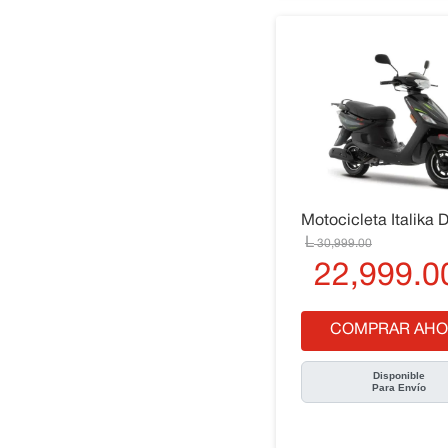
Motocicleta Italika 
30
,
999
.
00
22
,
999
.
0
COMPRAR AHO
Disponible
Para Envío