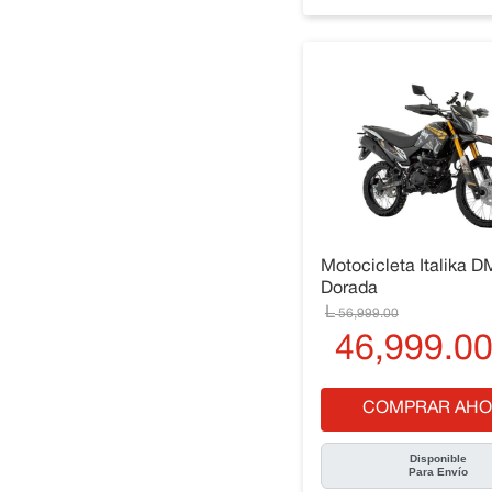
Motocicleta Italika 
Dorada
56
,
999
.
00
46
,
999
.
0
COMPRAR AHO
Disponible
Para Envío