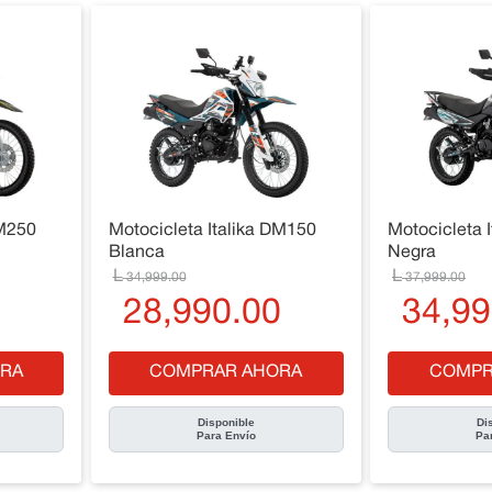
DM250
Motocicleta Italika DM150
Motocicleta 
Blanca
Negra
34
,
999
.
00
37
,
999
.
00
0
28
,
990
.
00
34
,
99
RA
COMPRAR AHORA
COMPR
Disponible
Di
Para Envío
Pa