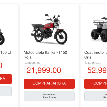
D150 LT
Motocicleta Italika FT150
Cuatrimoto I
Roja
Gris
28
,
999
.
00
62
,
999
.
00
0
21
,
999
.
00
52
,
99
RA
COMPRAR AHORA
COMPR
Disponible
Di
Para Envío
Pa