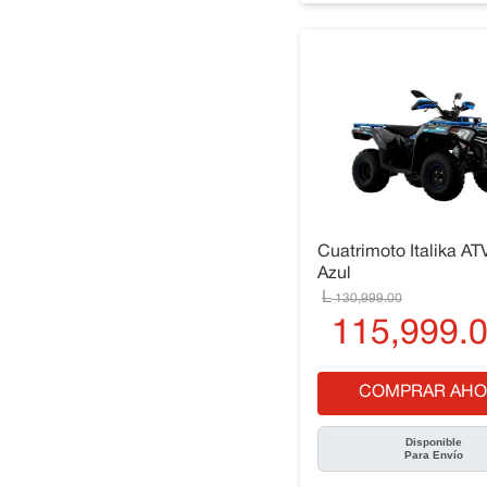
Cuatrimoto Italika AT
Azul
130
,
999
.
00
115
,
999
.
COMPRAR AHO
Disponible
Para Envío