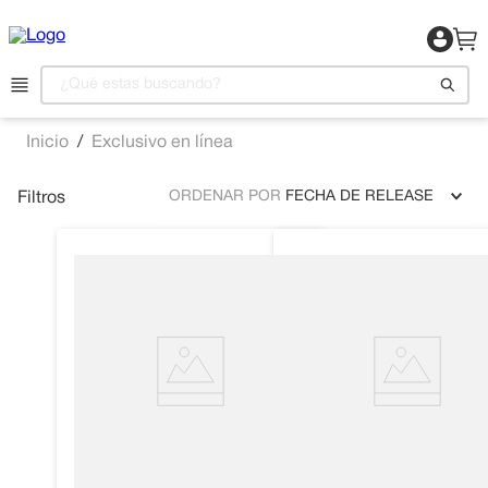
¿Qué estas buscando?
Exclusivo en línea
1
.
Motocicleta
ORDENAR POR
FECHA DE RELEASE
Filtros
2
.
Celulares
3
.
Refrigeradora
4
.
Televisor
5
.
Camas
6
.
Aire Acondicionado
7
.
Lavadora
8
.
Estufas
9
.
Iphone