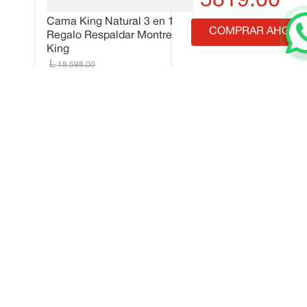
5819
.
00
Cama King Natural 3 en 1 +
COMPRAR AHORA
Regalo Respaldar Montreal
King
18
,
598
.
00
11
,
999
.
00
COMPRAR AHORA