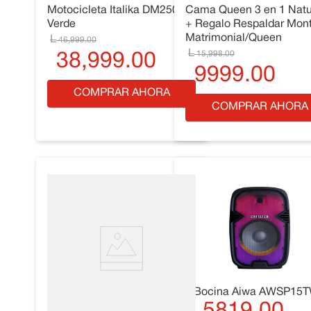
Motocicleta Italika DM250
Cama Queen 3 en 1 Natu
10
.
Cama
Verde
+ Regalo Respaldar Mont
Matrimonial/Queen
46
,
999
.
00
15
,
998
.
00
38
,
999
.
00
9999
.
00
COMPRAR AHORA
COMPRAR AHORA
Bocina Aiwa AWSP15T