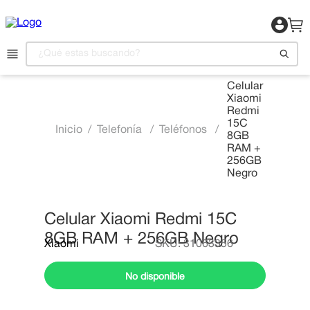
¿Qué estas buscando?
Celular
Xiaomi
1
.
Motocicleta
Redmi
15C
2
.
Celulares
Telefonía
Teléfonos
8GB
RAM +
3
.
Refrigeradora
256GB
Negro
4
.
Camas
5
.
Televisor
Celular Xiaomi Redmi 15C
6
.
Aire Acondicionado
8GB RAM + 256GB Negro
Xiaomi
SKU
:
31063356
7
.
Lavadora
8
.
Estufas
No disponible
9
.
Iphone