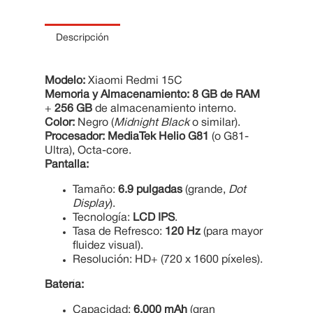
10
.
Cama
Descripción
Modelo:
Xiaomi Redmi 15C
Memoria y Almacenamiento:
8 GB de RAM
+
256 GB
de almacenamiento interno.
Color:
Negro (
Midnight Black
o similar).
Procesador:
MediaTek Helio G81
(o G81-
Ultra), Octa-core.
Pantalla:
Tamaño:
6.9 pulgadas
(grande,
Dot
Display
).
Tecnología:
LCD IPS
.
Tasa de Refresco:
120 Hz
(para mayor
fluidez visual).
Resolución: HD+ (720 x 1600 píxeles).
Batería:
Capacidad:
6,000 mAh
(gran