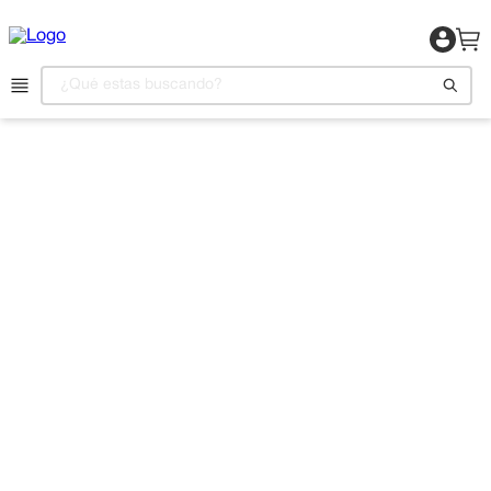
¿Qué estas buscando?
1
.
Motocicleta
2
.
Celulares
3
.
Refrigeradora
4
.
Camas
5
.
Televisor
6
.
Aire Acondicionado
7
.
Lavadora
8
.
Estufas
9
.
Iphone