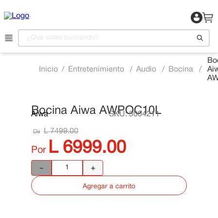
¿Qué estas buscando?
Bo
Entretenimiento
Audio
Bocina
Ai
1
.
Motocicleta
AW
2
.
Celulares
3
.
Refrigeradora
Bocina Aiwa AWPOC10L
Aiwa
SKU
:
5004211
📍 Ver Existencias
4
.
Televisor
L
7499
.
00
De
5
.
Camas
L
6999
.
00
Por
6
.
Aire Acondicionado
－
＋
7
.
Lavadora
Agregar a carrito
8
.
Estufas
9
.
Iphone