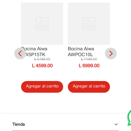
Bocina Aiwa
Bocina Aiwa
IP
Bocina
AWSP15TK
AWPOC10L
-025NR
AWPO
5499
.
00
7499
.
00
00
4599
.
00
6999
.
00
00
Agregar al carrito
Agregar al carrito
ltar
Agrega
Tienda