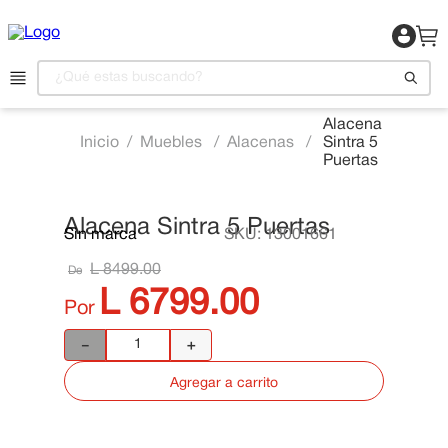
¿Qué estas buscando?
Alacena
Muebles
Alacenas
Sintra 5
1
.
Motocicleta
Puertas
2
.
Celulares
3
.
Refrigeradora
Alacena Sintra 5 Puertas
Sin marca
SKU
:
13001661
📍 Ver Existencias
4
.
Televisor
L
8499
.
00
De
5
.
Camas
L
6799
.
00
Por
6
.
Aire Acondicionado
－
＋
7
.
Lavadora
Agregar a carrito
8
.
Estufas
9
.
Iphone