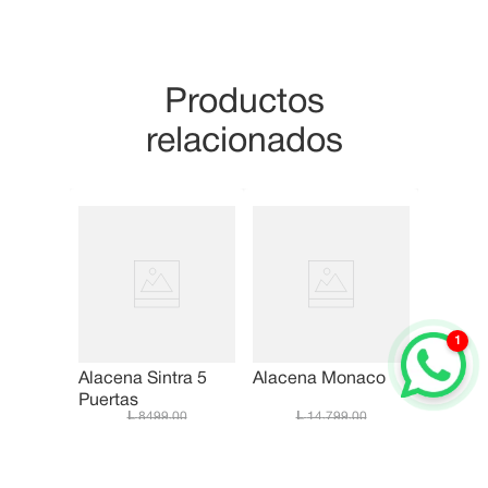
Productos
relacionados
1
Alacena Sintra 5
Alacena Monaco
Puertas
8499
.
00
14
,
799
.
00
6799
.
00
14
,
299
.
00