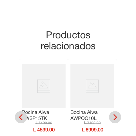
10
.
Cama
Productos
relacionados
Bocina Aiwa
Bocina Aiwa
IP
Bocina
AWSP15TK
AWPOC10L
-025NR
AWPO
5499
.
00
7499
.
00
00
4599
.
00
6999
.
00
00