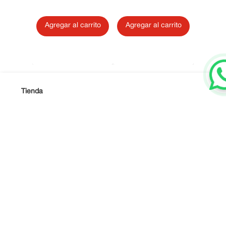
Agregar al carrito
Agregar al carrito
ltar
Agrega
Tienda
Sobre Nosotros
Términos y condiciones
Contáctanos
ACEPTAMOS ESTOS MÉTODOS DE PAGO