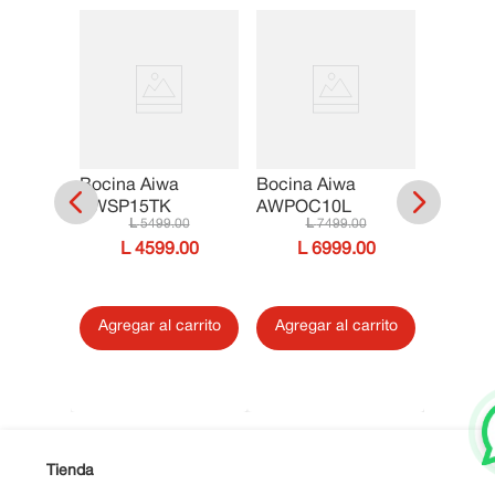
Bocina Aiwa
Bocina Aiwa
IP
Bocina
AWSP15TK
AWPOC10L
-025NR
AWPO
5499
.
00
7499
.
00
00
4599
.
00
6999
.
00
00
Agregar al carrito
Agregar al carrito
ltar
Agrega
Tienda