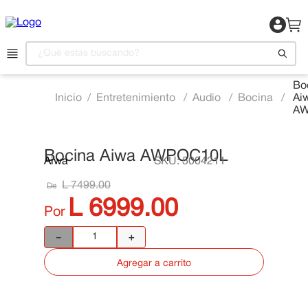
¿Qué estas buscando?
Bo
Entretenimiento
Audio
Bocina
Ai
1
.
Motocicleta
AW
2
.
Celulares
3
.
Refrigeradora
Bocina Aiwa AWPOC10L
Aiwa
SKU
:
5004211
📍 Ver Existencias
4
.
Camas
L
7499
.
00
De
5
.
Televisor
L
6999
.
00
Por
6
.
Aire Acondicionado
－
＋
7
.
Lavadora
Agregar a carrito
8
.
Estufas
9
.
Iphone