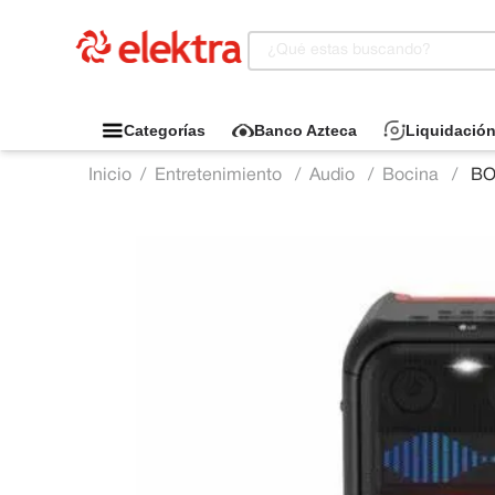
¿Qué estas buscando?
Categorías
Banco Azteca
Liquidació
1
.
Motocicleta
Entretenimiento
2
.
Celulares
Audio
Bocina
BO
3
.
Refrigeradora
4
.
Camas
5
.
Televisor
6
.
Aire Acondicionado
7
.
Lavadora
8
.
Iphone
9
.
Estufas
10
.
Cama