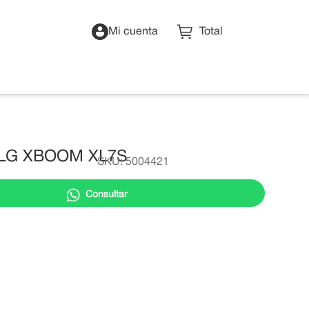
Mi cuenta
LG XBOOM XL7S
SKU
:
5004421
Consultar