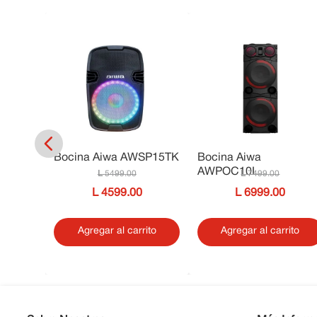
TRO
Bocina Aiwa AWSP15TK
Bocina Aiwa
AWPOC10L
5499
.
00
7499
.
00
4599
.
00
6999
.
00
ar
Agregar al carrito
Agregar al carrito