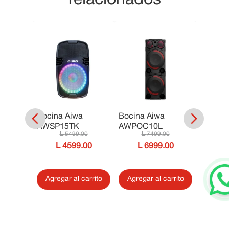
IP
Bocina Aiwa
Bocina Aiwa
Bocina
-025NR
AWSP15TK
AWPOC10L
AWPO
00
5499
.
00
7499
.
00
00
4599
.
00
6999
.
00
ultar
Agregar al carrito
Agregar al carrito
Agrega