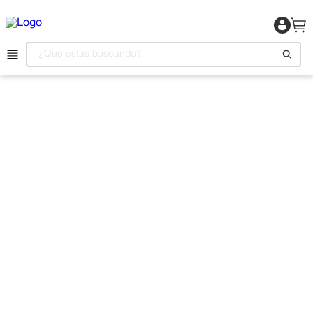
¿Qué estas buscando?
1
.
Motocicleta
2
.
Celulares
3
.
Refrigeradora
4
.
Camas
5
.
Televisor
6
.
Aire Acondicionado
7
.
Lavadora
8
.
Iphone
9
.
Estufas