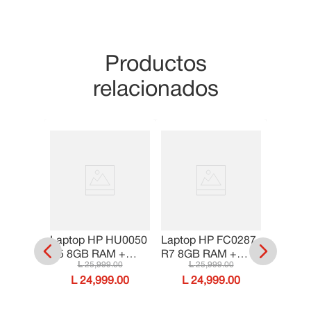
Productos
relacionados
Laptop HP HU0050
Laptop HP FC0287
fd0231
Laptop
R5 8GB RAM +
R7 8GB RAM +
R5 8GB
25
,
999
.
00
25
,
999
.
00
512GB SSD
512GB SSD
.
00
512GB
24
,
999
.
00
24
,
999
.
00
3
.
00
2