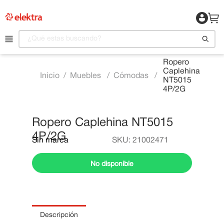
¿Qué estas buscando?
Ropero
Caplehina
1
.
Motocicleta
Muebles
Cómodas
NT5015
4P/2G
2
.
Celulares
3
.
Refrigeradora
Ropero Caplehina NT5015
4
.
Televisor
4P/2G
Sin marca
SKU
:
21002471
5
.
Camas
6
.
Aire Acondicionado
No disponible
7
.
Lavadora
8
.
Estufas
9
.
Iphone
Descripción