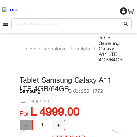
¿Qué estas buscando?
Tablet
Samsung
1
.
Motocicleta
Tecnología
Tablets
Galaxy
A11 LTE
2
.
Celulares
4GB/64GB
3
.
Refrigeradora
4
.
Camas
Tablet Samsung Galaxy A11
📍 Ver Existencias
LTE 4GB/64GB
5
.
Televisor
Samsung
SKU
:
28011772
6
.
Aire Acondicionado
L
6999
.
00
De
L
4999
.
00
7
.
Lavadora
Por
8
.
Estufas
－
＋
9
.
Iphone
Agregar a carrito