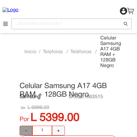
¿Qué estas buscando?
Celular
Samsung
1
.
Motocicleta
A17 4GB
Telefonía
Teléfonos
RAM +
2
.
Celulares
128GB
Negro
3
.
Refrigeradora
4
.
Televisor
Celular Samsung A17 4GB
5
.
Camas
📍 Ver Existencias
RAM + 128GB Negro
Samsung
SKU
:
31063515
6
.
Aire Acondicionado
L
6999
.
00
De
7
.
Lavadora
L
5399
.
00
Por
8
.
Estufas
－
＋
9
.
Iphone