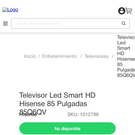
¿Qué estas buscando?
Televiso
Led
1
.
Motocicleta
Smart
HD
2
.
Celulares
Entretenimiento
Televisores
Hisense
85
3
.
Refrigeradora
Pulgada
85Q6Q
4
.
Televisor
5
.
Camas
Televisor Led Smart HD
6
.
Aire Acondicionado
Hisense 85 Pulgadas
7
.
Lavadora
85Q6QV
Hisense
SKU
:
1012796
8
.
Estufas
No disponible
9
.
Iphone