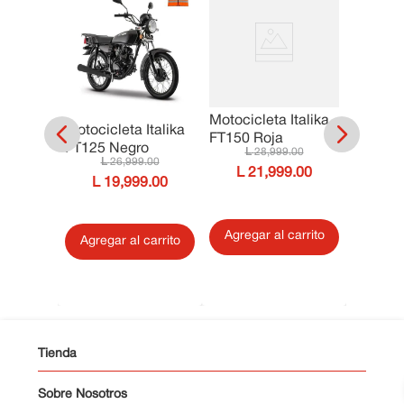
Motocicleta Italika
Italika
Motocicleta Italika
Motocicl
FT150 Roja
FT125 Negro
FT250 
28
,
999
.
00
.
00
26
,
999
.
00
21
,
999
.
00
9
.
00
19
,
999
.
00
3
Agregar al carrito
carrito
Agregar al carrito
Agrega
Tienda
Sobre Nosotros