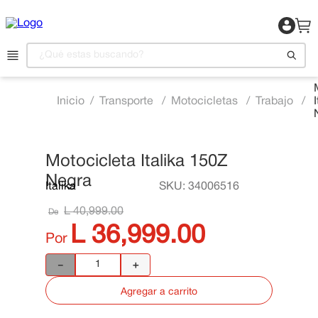
¿Qué estas buscando?
Transporte
Motocicletas
Trabajo
1
.
Motocicleta
2
.
Celulares
3
.
Refrigeradora
Motocicleta Italika 150Z
📍 Ver Existencias
Negra
4
.
Televisor
Italika
SKU
:
34006516
5
.
Camas
L
40
,
999
.
00
De
L
36
,
999
.
00
6
.
Aire Acondicionado
Por
7
.
Lavadora
－
＋
8
.
Estufas
Agregar a carrito
9
.
Iphone