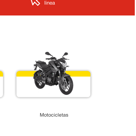
s
linea
Motocicletas