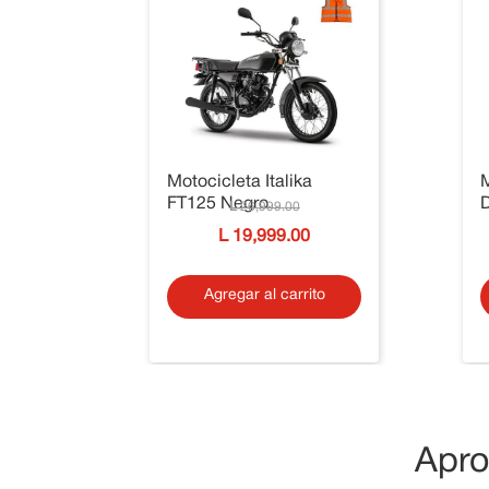
Motocicleta Italika
M
FT125 Negro
26
,
999
.
00
19
,
999
.
00
Agregar al carrito
Apro