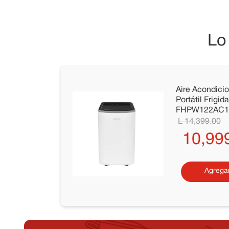
Lo
Aire Acondicio
Portátil Frigi
FHPW122AC1
14
,
399
.
00
10
,
99
Agregar