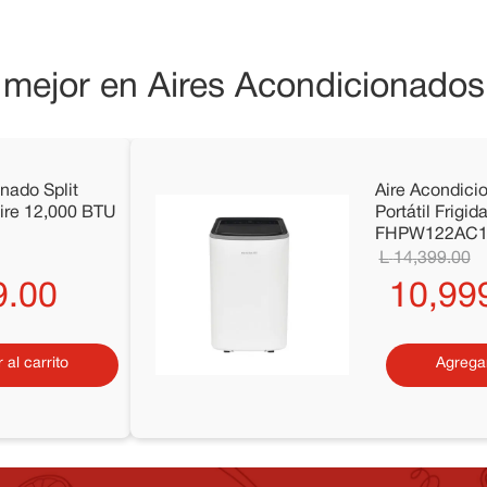
 mejor en Aires Acondicionados
nado Split
Aire Acondicio
daire 12,000 BTU
Portátil Frigi
FHPW122AC
14
,
399
.
00
9
.
00
10
,
99
 al carrito
Agregar