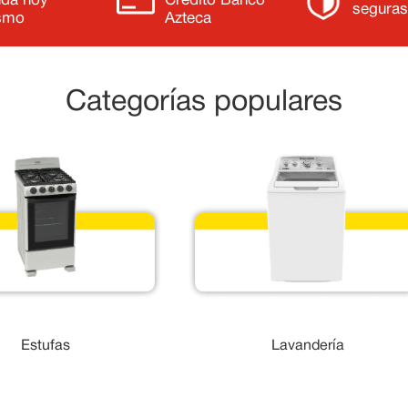
nda hoy
Crédito Banco
segura
smo
Azteca
Categorías populares
Estufas
Lavandería