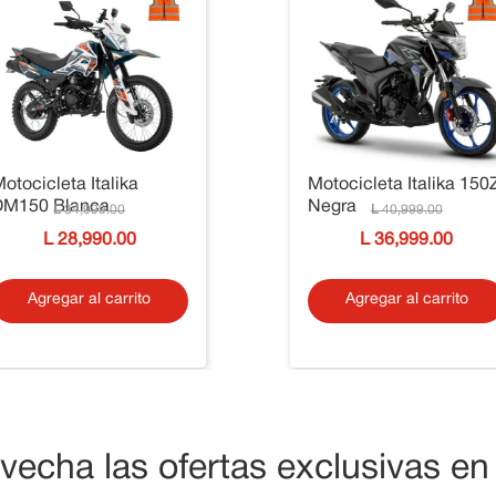
otocicleta Italika
Motocicleta Italika 150
DM150 Blanca
Negra
34
,
999
.
00
40
,
999
.
00
28
,
990
.
00
36
,
999
.
00
Agregar al carrito
Agregar al carrito
vecha las ofertas exclusivas en 