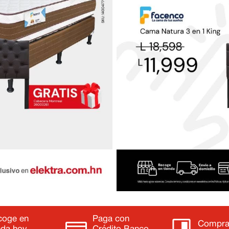
coge en
Paga con
Compra