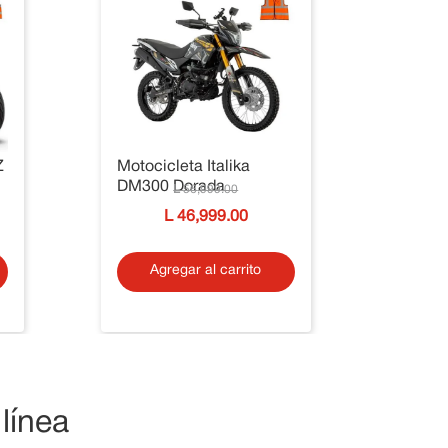
Z
Motocicleta Italika
DM300 Dorada
56
,
999
.
00
46
,
999
.
00
Agregar al carrito
línea