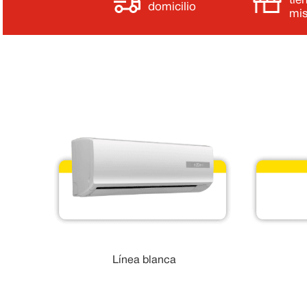
tie
domicilio
mi
Línea blanca