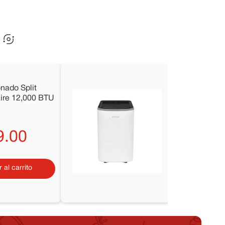
nado Split
Aire Acondici
daire 12,000 BTU
Portátil Frigi
1
FHPW122AC
14
,
399
.
00
9
.
00
10
,
99
 al carrito
Agregar