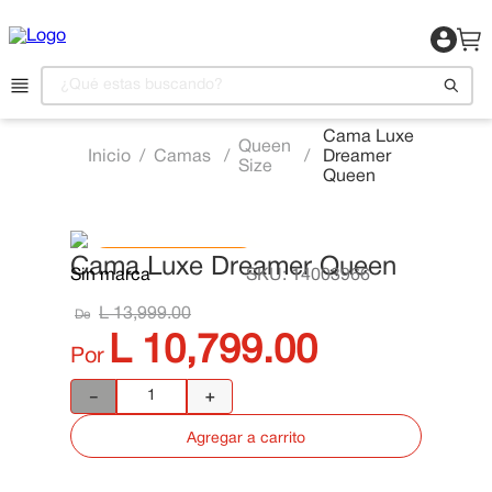
¿Qué estas buscando?
Cama Luxe
Queen
Camas
Dreamer
1
.
Motocicleta
Size
Queen
2
.
Celulares
3
.
Refrigeradora
Cama Luxe Dreamer Queen
📍 Ver Existencias
Sin marca
SKU
:
14003966
4
.
Televisor
L
13
,
999
.
00
De
5
.
Camas
L
10
,
799
.
00
Por
6
.
Aire Acondicionado
－
＋
7
.
Lavadora
8
.
Estufas
Agregar a carrito
9
.
Iphone