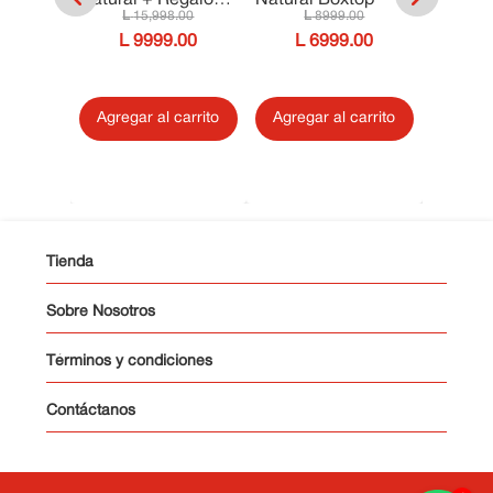
ecial
Max
15
,
998
.
00
8999
.
00
Respaldar Montreal
00
9999
.
00
6999
.
00
Matrimonial/Queen
.
00
1
Agregar al carrito
Agregar al carrito
ltar
Agrega
Tienda
Sobre Nosotros
Términos y condiciones
Contáctanos