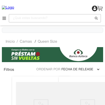
¿Qué estas buscando?
1
.
Motocicleta
Camas
Queen Size
2
.
Celulares
3
.
Refrigeradora
4
.
Televisor
5
.
Camas
ORDENAR POR
FECHA DE RELEASE
Filtros
6
.
Aire Acondicionado
7
.
Lavadora
8
.
Estufas
9
.
Iphone