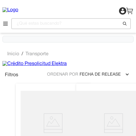
¿Qué estas buscando?
1
.
Motocicleta
Transporte
2
.
Celulares
3
.
Refrigeradora
ORDENAR POR
FECHA DE RELEASE
Filtros
4
.
Camas
5
.
Televisor
6
.
Aire Acondicionado
7
.
Lavadora
8
.
Estufas
9
.
Iphone